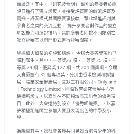
面廣泛。其中，「研究及發明」 類別的參賽者於總
評日進行了獨立設展，並接受評審團的輪流評審及
問辯。評審模式與國際賽事接軌，藉此增進評判與
參賽者之間的交流互動， 提升參賽者對作品的獨立
解說能力和演說技巧。其餘參賽者則按不同類別在
獨立評審室以閉門形式進行評審問辯。
經過如火如荼的初評和總評， 今屆大賽各獎項均已
順利誕生。其中，一等獎23 項、二等獎 25 項、三
等獎 29 項、優異獎 127 項，共 204 個獎項。今屆
大賽還設有 32 個專項獎，分別由香港檢測和認證
局、職業安全健康局、艾默生有限公司、Only and
1 Technology Limited、國際教育研究發展中心等
機構所設立，以嘉許在不同領域表現出色的優秀項
目。此外，大會還特別設立「優秀組織獎」，以嘉
許積極組織師生參加大賽且表現出色的中學及小
學。
為隆重其事，讓社會各界共同見證香港青少年的科