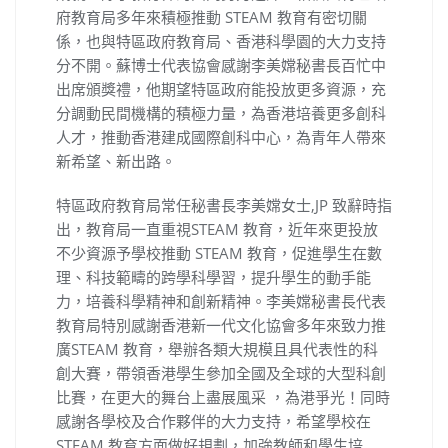
府教育局多年來積極推動 STEAM 教育有密切關
係，也與特區政府教育局、香港科學園的大力支持
分不開。蘇博士代表協會感謝李美嫦秘書長百忙中
出席頒獎禮，他期望特區政府能投放更多資源，充
分調動民間機構的積極力量，為香港培養更多創科
人才，推動香港建成國際創科中心，為青年人帶來
新希望、新出路。
特區政府教育局常任秘書長李美嫦女士,JP 致辭時指
出，教育局一直重視STEAM 教育，近年來更投放
不少資源予學校推動 STEAM 教育，促進學生在數
理、科技範疇的跨學科學習，提升學生的動手能
力，培養科學精神和創新精神。李美嫦秘書長代表
教育局特別感謝香港新一代文化協會多年來致力推
廣STEAM 教育，舉辦各類大規模且具代表性的科
創大賽，帶領香港學生參加全國及全球的大型科創
比賽，在更大的舞台上盡展風采 ，為港爭光！同時
感謝各學校及合作夥伴的大力支持，希望學校在
STEAM 教育方面做好規劃，加強教師和學生培