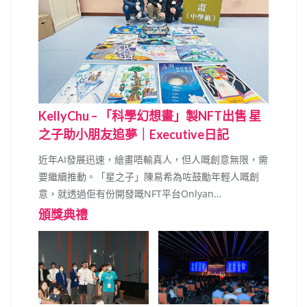
KellyChu – 「科學幻想畫」製NFT出售 星
之子助小朋友追夢｜Executive日記
近年AI發展迅速，繪畫唔輸真人，但人嘅創意無限，需
要繼續推動。「星之子」陳易希為咗鼓勵年輕人嘅創
意，就透過佢有份開發嘅NFT平台Onlyan…
頒獎典禮