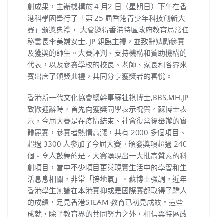
創成果，主辦機構於 4 月2 日（星期日）下午在香
港科學園舉行了「第 25 屆香港青少年科技創新大
賽」頒獎典禮， 大會邀得香港特區政府教育局常任
秘書長李美嫦女士, JP 親臨主禮，並致辭勉勵參賽
及獲奬的師生。大賽評判、支持機構和贊助機構的
代表，以及參賽學校的校長、老師、家長和各界來
賓出席了頒獎典禮，共同分享獲獎者的喜悅。
香港新一代文化協會總幹事蘇祉祺博士,BBS,MH,JP
致歡迎辭時，首先向獲獎同學表示祝賀。蘇博士表
示，今屆大賽是在疫情結束、社會復常後舉辦的實
體競賽，參賽者熱情高漲，共有 2000 多個項目、
超過 3300 人參加了今屆大賽。頒發獎項超過 240
個。令人鼓舞的是，大賽湧現出一大批高質素的科
創項目，當中不少項目更與現實生活中的學習和生
活息息相關，非常「接地氣」。蘇博士強調，近年
香港學生無論在本港賽抑或是國際賽都取得了驕人
的成績，足見香港STEAM 教育已初見成效。這些
成就，除了教育界的共同努力之外，相信與特區政