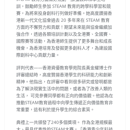
訓，鼓勵師生參加 STEAM 教育的跨學科學習和競
賽，為將來投身創科行列做好準備。她高度讚揚香
港新一代文化協會過去 20 多年來在 STEAM 教育
方面的不懈努力和貢獻！期望未來能與協會繼續加
強合作，透過各類培訓計劃以及全港賽、全國賽、
國際賽等活動，為香港師生提供了更多舞台和成長
機會，為香港培育及發掘更多創科人才，為建設國
際創科中心貢獻力量。
評判代表——香港資優教育學苑院長黃金耀博士作
評審總結時，高度贊揚香港學生的科研能力和創新
精神。他指出，在評審中看到很多研究或發明都是
為了解決現實生活中的問題，或者為了改善人類的
生活， 可見參賽同學都有正向的價值觀。他認為在
推動STEAM教育過程中向學生傳遞正向價值教育非
常重要，這有利於提升學生的綜合素質。
典禮上一共頒發了240多個獎項。 作為全港規模最
大、最具代表性的STEAM大賽，「香港青少年科技