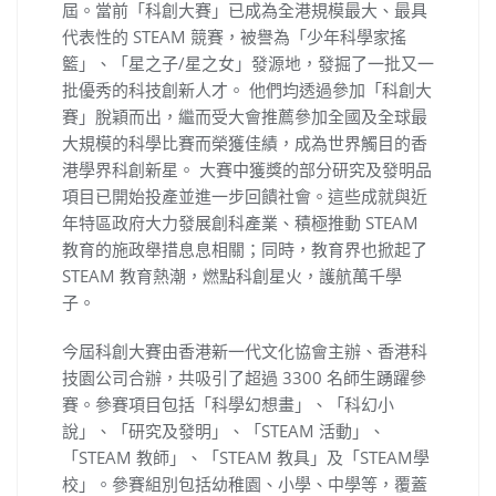
屆。當前「科創大賽」已成為全港規模最大、最具
代表性的 STEAM 競賽，被譽為「少年科學家搖
籃」、「星之子/星之女」發源地，發掘了一批又一
批優秀的科技創新人才。 他們均透過參加「科創大
賽」脫穎而出，繼而受大會推薦參加全國及全球最
大規模的科學比賽而榮獲佳績，成為世界觸目的香
港學界科創新星。 大賽中獲獎的部分研究及發明品
項目已開始投產並進一步回饋社會。這些成就與近
年特區政府大力發展創科產業、積極推動 STEAM
教育的施政舉措息息相關；同時，教育界也掀起了
STEAM 教育熱潮，燃點科創星火，護航萬千學
子。
今屆科創大賽由香港新一代文化協會主辦、香港科
技園公司合辦，共吸引了超過 3300 名師生踴躍參
賽。參賽項目包括「科學幻想畫」、「科幻小
說」、「研究及發明」、「STEAM 活動」、
「STEAM 教師」、「STEAM 教具」及「STEAM學
校」。參賽組別包括幼稚園、小學、中學等，覆蓋