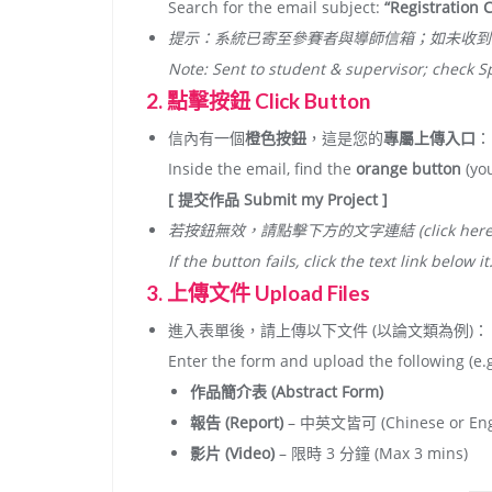
Search for the email subject:
“Registration 
提示：系統已寄至參賽者與導師信箱；如未收到請檢
Note: Sent to student & supervisor; check S
2. 點擊按鈕 Click Button
信內有一個
橙色按鈕
，這是您的
專屬上傳入口
：
Inside the email, find the
orange button
(yo
[ 提交作品 Submit my Project ]
若按鈕無效，請點擊下方的文字連結 (click here t
If the button fails, click the text link below it
3. 上傳文件 Upload Files
進入表單後，請上傳以下文件 (以論文類為例)：
Enter the form and upload the following (e.g
作品簡介表 (Abstract Form)
報告 (Report)
– 中英文皆可 (Chinese or Eng
影片 (Video)
– 限時 3 分鐘 (Max 3 mins)