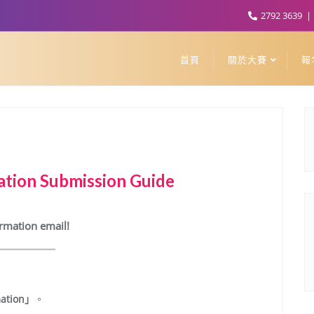
2792 3639
首頁
關於大賽
報
ation Submission Guide
irmation email!
mation」
。