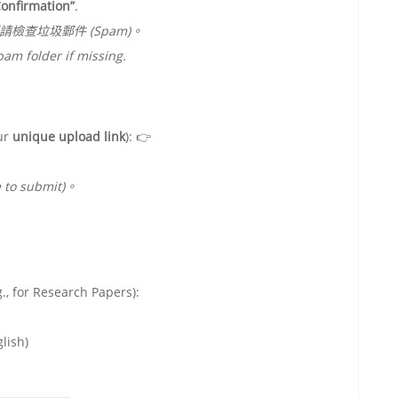
Confirmation”
.
查垃圾郵件 (Spam)。
pam folder if missing.
ur
unique upload link
): 👉
o submit)。
.
., for Research Papers):
lish)