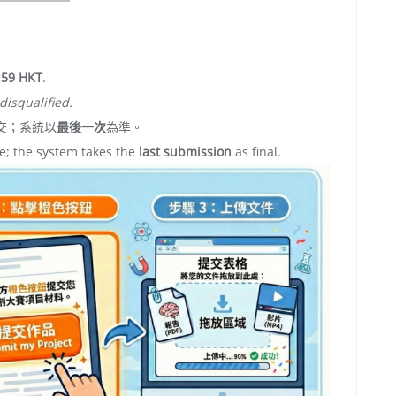
:59 HKT
.
squalified.
交；系統以
最後一次
為準。
e; the system takes the
last submission
as final.