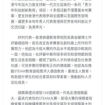
港今年加大力度支持新一代文化協會的一系列「青少
年科技創新教育」項目，十多個活動不僅覆蓋本地賽
事，更支持香港代表隊參與全國賽以至國際性發明
展，讓更多本地年青人代表香港與世界各地科創尖子
交流切磋，為港爭光。
評判代表—香港資優教育學苑院長黃金耀博士作
評審總結時，首先肯定各參賽者在創科路上所作的不
懈努力。他認為今屆大賽的作品水平是歷屆中較高的
一屆。他指出，在評審中看到很多研究和發明都與現
實生活息息相關，體現了創科人才的使命感及社會責
任感，可見參賽同學都有正向的價值觀。他認為在推
動STEAM教育過程應滲入價值教育，重視全人教育，
有助提升學生的綜合素質和科學素養，推動創科人才
茁壯成長。
頒獎典禮共頒發168個獎項。作為全港規模最
大、最具代表性的STEAM大賽，是項大賽的得獎者有
機會獲主辦機構推薦參加多個全國及全球規模最大的