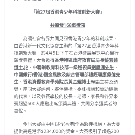
「第27屆香港青少年科技創新大賽」
共頒發168個獎項
為讓社會各界共同見證香港青少年的科創成果，
由香港新一代文化協會主辦的「第27屆香港青少年科
技創新大賽」於4月5日下午在香港會議展覽中心舉行
頒獎典禮，大會邀得
香港特區政府教育局局長
蔡若蓮
博士,JP
、
中聯辦教育科技部一級巡視員
劉懋洲先生
、
中國銀行(香港)個金風險及綜合管理部總經理
廖偉倫先
生
、
香港資優教育學苑院長
黃金耀博士
親臨主禮及頒
獎，連同大賽評判、夥伴機構、委託機構和贊助機構
的代表，以及參賽學校的校長、老師、家長和各界來
賓超過600人應邀出席頒獎典禮，共同分享獲獎者的
喜悅。
今屆大賽由中國銀行(香港)作為夥伴機構，為大賽
提供高達港幣$234,000的奬金。大賽吸引了超過200