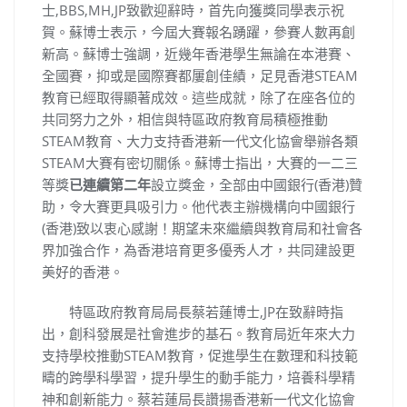
士,BBS,MH,JP致歡迎辭時，首先向獲獎同學表示祝
賀。蘇博士表示，今屆大賽報名踴躍，參賽人數再創
新高。蘇博士強調，近幾年香港學生無論在本港賽、
全國賽，抑或是國際賽都屢創佳績，足見香港STEAM
教育已經取得顯著成效。這些成就，除了在座各位的
共同努力之外，相信與特區政府教育局積極推動
STEAM教育、大力支持香港新一代文化協會舉辦各類
STEAM大賽有密切關係。蘇博士指出，大賽的一二三
等獎
已連續第二年
設立獎金，全部由中國銀行(香港)贊
助，令大賽更具吸引力。他代表主辦機構向中國銀行
(香港)致以衷心感謝！期望未來繼續與教育局和社會各
界加強合作，為香港培育更多優秀人才，共同建設更
美好的香港。
特區政府教育局局長蔡若蓮博士,JP在致辭時指
出，創科發展是社會進步的基石。教育局近年來大力
支持學校推動STEAM教育，促進學生在數理和科技範
疇的跨學科學習，提升學生的動手能力，培養科學精
神和創新能力。蔡若蓮局長讚揚香港新一代文化協會