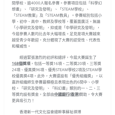
間學校、逾4000人報名參賽。參賽項目包括「科學幻
想畫」、「研究及發明」、「STEAM學校」、
「STEAM教案」及「STEAM教具」。參賽組別包括小
學、初中、高中、教師及學校等，覆蓋面廣泛。無論
「小學研究及發明」，抑或是「中學研究及發明」，
今屆參賽人數均比去年大幅增長。足見是項大賽越來
越受青少年歡迎，充分體現了大賽的認受性、代表性
和權威性。
經過緊張激烈的初評和總評，今屆大賽誕生了
168個
獎項
，包括一等獎16項、二等獎20項、三等獎
24項、優異獎96項、優秀STEAM學校2項及STEAM學
校優異獎4項。此外，大賽還設有「優秀組織獎」，以
嘉許組織師生參賽最積極且表現出色的6間中、小學
校。「研究及發明」、「科幻畫」類別的一、二、三
等獎均設有獎金，全部由
中國銀行(香港)
贊助，令大賽
更具吸引力！
香港新一代文化協會總幹事蘇祉祺博