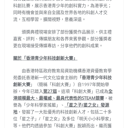
科創比賽，展示香港青少年的創科實力，為港爭光；
同時有機會並與來自全國及世界各地的科創人才交
流，互相學習，擴闊視野，意義深遠。
頒獎典禮現場安排了部份獲奬作品展示，供主禮
嘉賓、評判、傳媒朋友和各界來賓參觀。部分獲獎者
更在現場接受傳媒專訪，分享他們的創科成果。
關於「香港青少年科技創新大賽」
由香港特區政府教育局資助機構香港資優教育學
苑委託香港新一代文化協會主辦的
「香港青少年科技
創新大賽
」（簡稱「科創大賽」）自1997年開始舉
辦，今年已踏入
第27屆
。這項「科創大賽」已成為
全
港規模最大、最權威、最具代表性的STEAM競賽
，被
譽為「少年科學家搖籃」、
「星之子/星之女」發源
地
，發掘了一大批優秀的科技創新人才，包括二十多
位「星之子」/「星之女」及多位「明天小小科學家」
等。他們均透過參加「科創大賽」脫穎而出，繼而獲