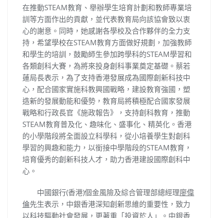
在推動STEAM教育、舉辦學生培育計劃和教師專業培
訓等方面作出的貢獻，並代表教育局向該協會致以衷
心的謝意。同時，她感謝各學校及合作夥伴的全力支
持，希望學校在STEAM教育方面做好規劃，加強教師
和學生的培訓，鼓勵師生參加跨學科的STEAM學習和
各類創科大賽，為將來投身創科事業奠定基礎。蔡若
蓮局長表示，為了支持香港發展成為國際創新科技中
心，配合國家實施科教興國戰略，建設教育強國，塑
造新的發展動能和優勢，教育局將積極配合國家發展
戰略和行政長官《施政報告》，支持創科教育，推動
STEAM教育普及化、趣味化、盛事化、精英化。香港
的小學階段將全面設立科學科，從小培養學生對創科
學習的興趣和能力，以銜接中學階段的STEAM教育，
培育優秀的創新科技人才，助力香港建設國際創科中
心。
中國銀行(香港)個金風險及綜合管理部總經理
廖偉
倫
先生表示，中銀香港深知創新思維的重要性，致力
以科技驅動社會發展，更著重「投資於人」。中銀香