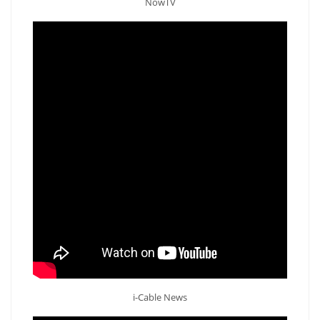
NowTV
i-Cable News