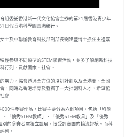
育組委託香港新一代文化協會主辦的第21屆香港青少年
31日假香港科學園圓滿舉行。
女士及中聯辦教育科技部副部長劉建豐博士擔任主禮嘉
積極參與不同類型的STEM學習活動，並多了解創新科技
科行列，貢獻國家、社會。
的努力，協會透過全方位的培訓計劃以及全港賽、全國
會，同時為香港培育及發掘了一大批創科人才，希望協
社會。
4000件參賽作品，比賽主要分為六個項目，包括「科學
、「優秀STEM教師」、「優秀STEM教具」及「優秀
師組別的參賽者需獨立設展，接受評審團的輪流評核。而科
評判。