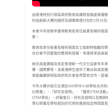
由香港特別行政區政府教育局課程發展處資優教
科技創新大賽的總評及頒獎典禮分別於3月30及
本會今年很榮幸邀得教育局常任秘書長楊何蓓茵
賓。
教育局常任秘書長楊何蓓茵女士致辭時勉勵同學
在社會不同層面的應用和發展，考慮將來投身創
她亦高度讚揚及肯定香港新一代文化協會多年來
賽、國際賽等，為香港師生提供了舞台和成長機
會能繼續與特區政府和社會各界緊密合作，造福
今年大賽共吸引全港近400所中小幼學校合共約
幻想畫」、「研究及發明」、「優秀STEM活動」
STEM學校」。評審當日，研究及發明以及教
學幻想畫及學校組別的代表則需按指定時間面見