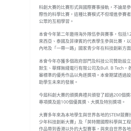
科創大賽的比賽形式與國際賽事接軌，不論是參
際性的科學比賽，這種比賽模式不但增進參賽者
公眾的互相學習。
本會今年第二年邀得海外隊伍參與賽事，包括1
來西亞、泰國及菲律賓的代表學生參與比賽，以
內地及「一帶一路」國家青少年在科技創新方面
本會今年亦獲多個政府部門及科技公司贊助設立
默生、華輝無綫電行有限公司及Bull. B Te
審標準的優秀作品以角逐獎項。本會期望透過設
助學生未來的發展。
今屆科創大賽的頒獎典禮共頒發了超過200個獎項
專項獎及逾100個優異獎、大獎及特別獎項。
大賽多年來為本地學生與世界各地的STEM競
少年科技創新大賽」及「英特爾國際科學與工程
作品帶到香港以外的大型賽事，與來自世界各地