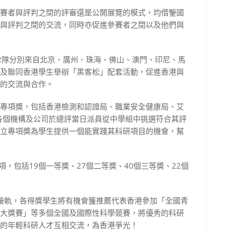
賽者與評判之間的評審還是公開展覽的模式，均借鑒國
與評判之間的交流，同時亦促進參賽者之間以及他們與
2隊分別來自北京、廣州、珠海、佛山、澳門、印尼、馬
及聯同香港學生舉辦「黑客松」配套活動，促進香港與
的交流與合作。
專項獎，包括香港檢測和認證局、職業安全健康局、艾
ch，各個機構及公司於總評當日派員從中學組中挑選符合其評
立專項獎為學生提供一個能實踐其科研項目的機會，幫
，包括19個一等獎、27個二等獎、40個三等獎、22個
賽接軌，各得獎學生將有機會獲推薦代表香港參加「全國青
大獎賽」等多個全國及國際性科學競賽，將優秀的科研
的年輕科研人才互相交流，為香港爭光！