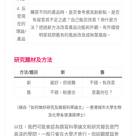
4. 反
購買不同的產品時，是否會考慮其創新點，是否
思現
有留意其不足之處？自己能否改善？用什麼方
在的
法？透過新方法改善產品功能和外觀，有外國發
理論/
明家就把舊有的風扇改良成無葉風扇。
產品
研究題材及方法
方法/題目
新
舊
新
最好，但很難
不錯，有改善
舊
不錯，較適合
意義何在？
（摘自「如何做好研究及撰寫科學論文」－香港城市大學生物
及化學系張漢揚博士）
以往，我們可能會認為撰寫科學論文和研究報告是門
高深的學問，一般只會在大學才進行。但綜觀歷屆參