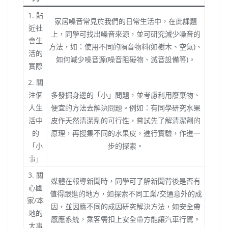
1. 貼
家居噪音常見於我們的日常生活中，在此課題
近社
上，同學可找出噪音來源，並可研究減少噪音的
會生
方法，如：使用不同的隔音物料(如樹木、空氣)、
活的
如何減少噪音源(噪音阻礙物、滅音設備等)。
實際
2. 關
注個
多發掘身邊的「小」問題，並考慮利用廢棄物、
人生
便宜的方法去解決問題。例如：有同學研究水果
活中
皮作天然清潔劑的可行性，嘗試先了解清潔劑的
的
原理，再搜集不同的水果皮，進行實驗，作進一
「小
步的探索。
事」
3. 關
媒體在報導新聞時，同學可了解新聞背後是否有
心國
值得跟進的地方，如探索不同工業/交通意外的成
家/本
因，並因應不同的成因研究解決方法，如安全帶
地的
感應系統，乘客需扣上安全帶方能讓汽車行駕。
大事