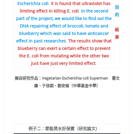
Escherichia coli
.
It is found that ultraviolet has
目
limiting effect in killing E. coli
.
In the second
的
part of the project, we would like to find out the
DNA repairing effect of broccoli, tomato and
結
blueberry which was said to have anticancer
果
effect in past researches
.
The results show that
blueberry can exert a certain effect to prevent
the E. coli from mutating while the other two
just have just very limited effect
.
摘自研究作品：Vegetarian Escherichia coli Superman 翟文
謙、于佳囡、劉安瑜（中華基金中學）
例子二：節能煲水好保寶（研究論文）