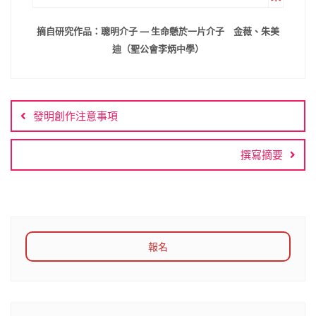
摘自研究作品：聰明介子 — 生命懸於一片介子 金薇、朱美
迪（聖公會李炳中學）
文
章
發明創作注意事項
導
覽
撰寫摘要
報名