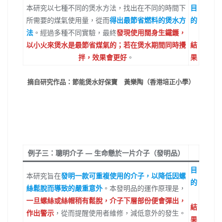
本研究以七種不同的煲水方法，找出在不同的時間下
目
所需要的煤氣使用量，從而
得出最節省燃料的煲水方
的
法
。經過多種不同實驗，最終
發現使用闊身生鐵鑊，
以小火來煲水是最節省煤氣的；若在煲水期間同時攪
結
拌，效果會更好
。
果
摘自研究作品：節能煲水好保寶 黃樂陶（香港培正小學）
例子三：聰明介子 — 生命懸於一片介子（發明品）
目
本研究旨在
發明一款可重複使用的介子，以降低因螺
的
絲鬆脫而導致的嚴重意外
。本發明品的運作原理是，
一旦螺絲或絲帽稍有鬆脫，介子下層部份便會彈出，
結
作出警示
，從而提醒使用者維修，減低意外的發生。
果