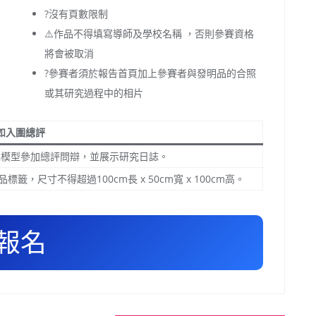
?沒有頁數限制
⚠️作品不得填寫導師及學校名稱 ，否則參賽資格
將會被取消
?參賽者須於報告首頁加上參賽者與發明品的合照
或其研究過程中的相片
如入圍總評
或模型參加總評問辯，並展示研究日誌。
，尺寸不得超過100cm長 x 50cm寬 x 100cm高。
報名