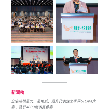
新聞稿
全港規模最大
、最權威、最具代表性
之學界
STEAM
大
賽
，吸引4000個項目參賽