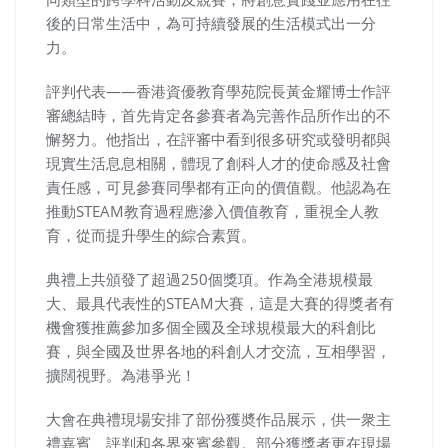
後的日常生活中，為可持續發展的生活模式出一分
力。
評判代表——香港資優教育學苑院長黃金耀博士作評
審總結時，首先肯定各參賽者為完善作品所作出的不
懈努力。他指出，在評審中看到很多研究或發明都與
現實生活息息相關，體現了創科人才的使命感及社會
責任感，可見參賽同學都有正向的價值觀。他認為在
推動STEAM教育過程應滲入價值教育，重視全人教
育，從而提升學生的綜合素質。
典禮上共頒發了超過250個獎項。作為全港規模最
大、最具代表性的STEAM大賽，這是大賽的得獎者有
機會獲推薦參加多個全國及全球規模最大的科創比
賽，與全國及世界各地的科創人才交流，互相學習，
擴闊視野。為港爭光！
大會在典禮現場安排了部份獲奬作品展示，供一衆主
禮嘉賓、評判和各界來賓參觀。部分獲獎者更在現場