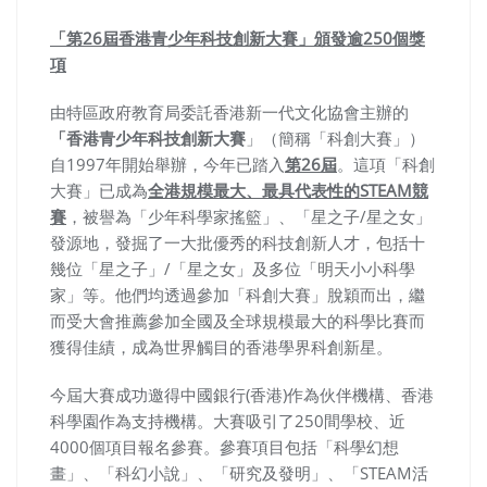
「第26屆香港青少年科技創新大賽」頒發逾250個獎
項
由特區政府教育局委託香港新一代文化協會主辦的
「香港青少年科技創新大賽
」（簡稱「科創大賽」）
自1997年開始舉辦，今年已踏入
第26屆
。這項「科創
大賽」已成為
全港規模最大、最具代表性的STEAM競
賽
，被譽為「少年科學家搖籃」、「星之子/星之女」
發源地，發掘了一大批優秀的科技創新人才，包括十
幾位「星之子」/「星之女」及多位「明天小小科學
家」等。他們均透過參加「科創大賽」脫穎而出，繼
而受大會推薦參加全國及全球規模最大的科學比賽而
獲得佳績，成為世界觸目的香港學界科創新星。
今屆大賽成功邀得中國銀行(香港)作為伙伴機構、香港
科學園作為支持機構。大賽吸引了250間學校、近
4000個項目報名參賽。參賽項目包括「科學幻想
畫」、「科幻小說」、「研究及發明」、「STEAM活