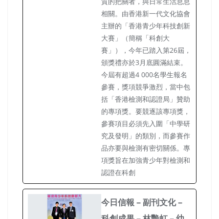
質的把關者，與日常生活息息
相關。由香港新一代文化協會
主辦的「香港青少年科技創新
大賽」（簡稱「科創大
賽」），今年已踏入第26屆，
頒獎禮亦於3月底圓滿結束。
今屆有超過4 000名學生報名
參賽，獎項競爭激烈，當中包
括「香港檢測和認證局」贊助
的專項獎。要競逐該專項獎，
參賽項目必須先入圍「中學研
究及發明」的類別，而參賽作
品亦要與檢測有密切關係。專
項獎旨在加強青少年對檢測和
認證在科創
今日信報 – 副刊文化 –
科創成果 – 林艷虹 – 幼