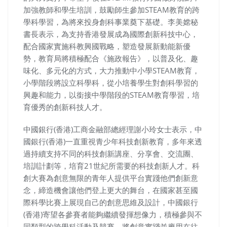
加強教師和學生培訓，鼓勵師生參加STEAM教育的跨
學科學習，為將來投身創科事業奠下基礎。李美嫦秘
書長表示，為支持香港發展成為國際創新科技中心，
配合國家實施科教興國戰略，塑造發展新動能新優
勢，教育局將積極配合《施政報告》，以普及化、趣
味化、多元化的方式，大力推動中小學STEAM教育，
小學階段將設立科學科，從小培養學生對創科學習的
興趣和能力，以銜接中學階段的STEAM教育學習，培
育優秀的創新科技人才。
中國銀行(香港)工商金融部總經理謝小玲女士表示，中
國銀行(香港)一直重視青少年科技創新教育，多年來透
過持續支持不同的科技創新講座、分享會、交流團、
培訓計劃等，培育21世紀所需要的科技創新人才。科
創大賽為創意無限的青年人提供平台實踐他們創新意
念，締造機會讓他們登上更大的舞台，在國家甚至國
際科學比賽上展現自己的創意思維及設計，中國銀行
(香港)寄望各參賽者能夠繼續發揮想像力，積極參與不
同類型的跨學科活動及競賽，將創意實踐並應用在往