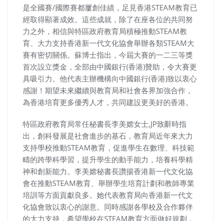
是全國賽/國際賽都屢創佳績，足見香港STEAM教育已
經取得顯著成效。這些成就，除了在座各位的共同努
力之外，相信與特區政府教育局積極推動STEAM教
育、大力支持香港新一代文化協會舉辦各類STEAM大
賽有密切關係。蘇博士指出，今屆大賽的一二三等獎
首次設立獎金，全部由中國銀行(香港)贊助，令大賽更
具吸引力。他代表主辦機構向中國銀行(香港)致以衷心
感謝！期望未來繼續與教育局和社會各界加強合作，
為香港培育更多優秀人才，共同建設更美好的香港。
特區政府教育局常任秘書長李美嫦女士,JP致辭時指
出，創科發展是社會進步的基石，教育局近年來大力
支持學校推動STEAM教育，促進學生在數理、科技範
疇的跨學科學習，提升學生的動手能力，培養科學精
神和創新能力。李美嫦秘書長讚揚香港新一代文化協
會在推動STEAM教育、舉辦學生培育計劃和教師專業
培訓等方面貢獻良多。她代表教育局向香港新一代文
化協會致以衷心的謝意。同時感謝各學校及合作夥伴
的大力支持，希望學校在STEAM教育方面做好規劃，