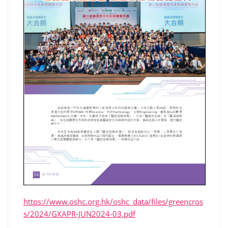
https://www.oshc.org.hk/oshc_data/files/greencros
s/2024/GXAPR-JUN2024-03.pdf