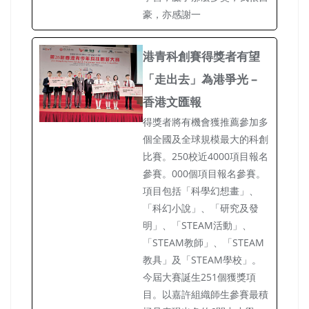
豪，亦感謝一
港青科創賽得獎者有望
「走出去」為港爭光 –
香港文匯報
得獎者將有機會獲推薦參加多
個全國及全球規模最大的科創
比賽。250校近4000項目報名
參賽。000個項目報名參賽。
項目包括「科學幻想畫」、
「科幻小說」、「研究及發
明」、「STEAM活動」、
「STEAM教師」、「STEAM
教具」及「STEAM學校」。
今屆大賽誕生251個獲獎項
目。以嘉許組織師生參賽最積