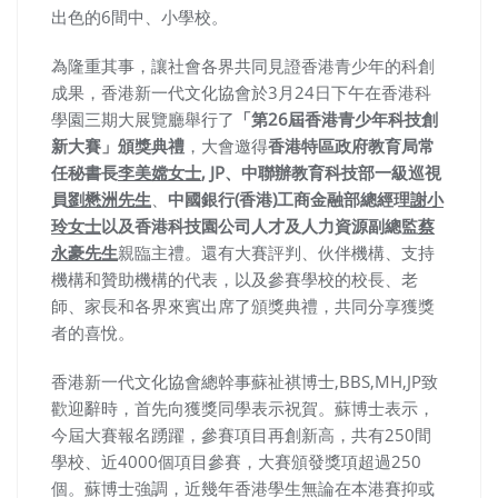
出色的6間中、小學校。
為隆重其事，讓社會各界共同見證香港青少年的科創
成果，香港新一代文化協會於3月24日下午在香港科
學園三期大展覽廳舉行了
「第26屆香港青少年科技創
新大賽」頒獎典禮
，大會邀得
香港特區政府教育局常
任秘書長
李美嫦女士
,
JP
、中聯辦教育科技部一級巡視
員
劉懋洲先生
、
中國銀行(香港)工商金融部總經理
謝小
玲女士
以及香港科技園公司人才及人力資源副總監
蔡
永豪先生
親臨主禮。還有大賽評判、伙伴機構、支持
機構和贊助機構的代表，以及參賽學校的校長、老
師、家長和各界來賓出席了頒獎典禮，共同分享獲獎
者的喜悅。
香港新一代文化協會總幹事蘇祉祺博士,BBS,MH,JP致
歡迎辭時，首先向獲獎同學表示祝賀。蘇博士表示，
今屆大賽報名踴躍，參賽項目再創新高，共有250間
學校、近4000個項目參賽，大賽頒發獎項超過250
個。蘇博士強調，近幾年香港學生無論在本港賽抑或