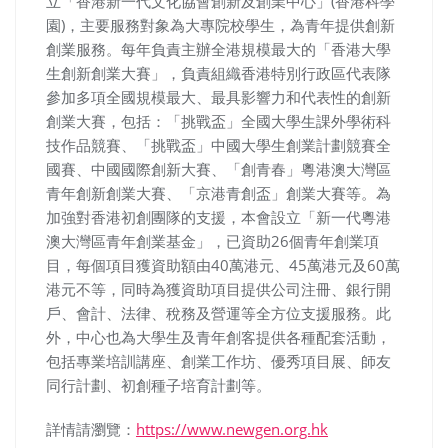
立「香港新一代文化協會創新及創業中心」(香港科學
園)，主要服務對象為大專院校學生，為青年提供創新
創業服務。每年負責主辦全港規模最大的「香港大學
生創新創業大賽」，負責組織香港特別行政區代表隊
參加多項全國規模最大、最具影響力和代表性的創新
創業大賽，包括：「挑戰盃」全國大學生課外學術科
技作品競賽、「挑戰盃」中國大學生創業計劃競賽全
國賽、中國國際創新大賽、「創青春」粵港澳大灣區
青年創新創業大賽、「京港青創盃」創業大賽等。為
加強對香港初創團隊的支援，本會設立「新一代粵港
澳大灣區青年創業基金」，已資助26個青年創業項
目，每個項目獲資助額由40萬港元、45萬港元及60萬
港元不等，同時為獲資助項目提供公司注冊、銀行開
戶、會計、法律、稅務及營運等全方位支援服務。此
外，中心也為大學生及青年創客提供各種配套活動，
包括專業培訓講座、創業工作坊、優秀項目展、師友
同行計劃、初創種子培育計劃等。
詳情請瀏覽：
https://www.newgen.org.hk