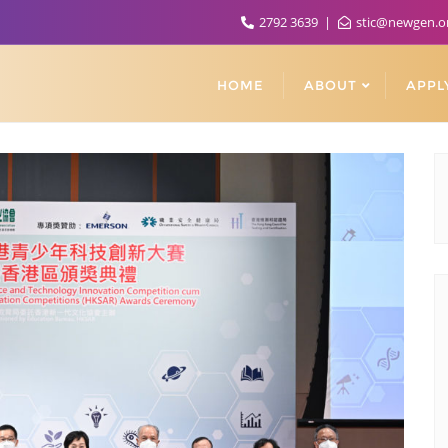
2792 3639
stic@newgen.o
HOME
ABOUT
APPL