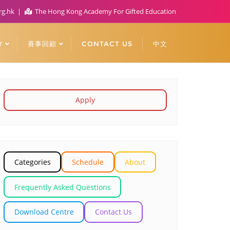
rg.hk
The Hong Kong Academy For Gifted Education
Y
賽事回顧
CONTACT US
中文
Apply
Categories
Schedule
About
Frequently Asked Questions
Download Centre
Contact Us