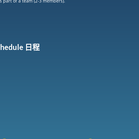
as part of a team (2-3 members).
chedule 日程