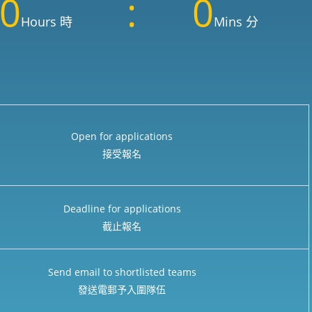
0
0
Hours 時
Mins 分
Open for applications
接受報名
Deadline for applications
截止報名
Send email to shortlisted teams
發送電郵予入圍隊伍