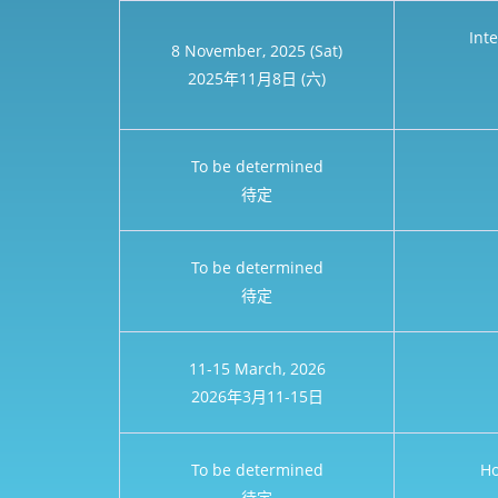
Int
8 November, 2025 (Sat)
2025年11月8日 (六)
To be determined
待定
To be determined
待定
11-15 March, 2026
2026年3月11-15日
To be determined
Ho
待定