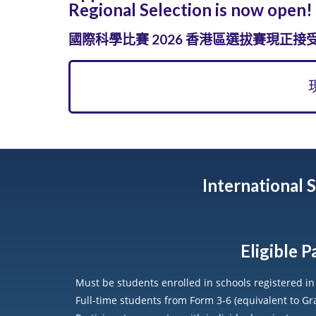
Regional Selection is now open!
國際科學比賽 2026 香港區選拔賽​現正接
International 
Eligible
Must be students enrolled in schools registered i
Full-time students from Form 3-6 (equivalent to G